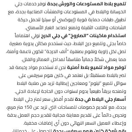
تلميع بلاط المستودعات والورش بجدة
نوفر خدمات جلي
الخرسانة والبلاط في المستودعات والمنشآت الصناعية بجدة، مع
تطبيق طبقات حماية قوية (إيبوكسي أو سيلر) تتحمل حركة
الشاحنات والآلات الثقيلة وتمنع تصاعد الغبار الأسمنتي.
استخدام ماكينات “الصاروخ” في جلي الدرج
نولي اهتماماً
خاصاً بجلي وتلميع درج البلاط، حيث نستخدم مكائن يدوية صغيرة
تصل لكل زاوية ونقوم بصنفرة “أنف الدرجة” لتكون ناعمة وآمنة،
مما يعطي شكلاً جمالياً متناسقاً لمداخل العمائر والفلل.
توفير مواد تلميع بلاط أصلية
نحن لا نستخدم مواد رخيصة قد
تضر بالبلاط مستقبلاً؛ بل نعتمد في كلين هوم سيرفس على
سوائل تلميع “ليتوم” ومعاجين إيطالية تزيد من صلابة البلاط
وتمنحه بريقاً طبيعياً يدوم لسنوات دون الحاجة لإعادة الجلي.
أسعار جلي البلاط في جدة
نقدم أفضل سعر لمتر جلي البلاط
بجدة، مع تقديم خصومات للمساحات التي تزيد عن 150 متر مربع،
ونحرص دائماً على تقديم معاينة مجانية لتقدير حجم العمل بدقة
وإعطاء العميل السعر النهائي دون أي إضافات مخفية.
رقم شركة كلين هوم سيرفس بجدة
للحصول على خدماتنا،