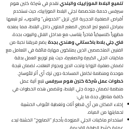
تلميع البلاط الموزاييك والبلدي
نقدم في شركة كلين هوم
سيرفس خدمة متخصصة لجلي البلاط الموزاييك، حيث نستخدم
أقراص الصنفرة الحجرية التي تزيل “الخدوش” والندوب، ثم نتبعها
بمراحل تلميع تبرز الحصى الصغير الملون داخل البلاط، مما يمنحه
مظهراً كلاسيكياً فاخراً يتناسب مع مداخل الفلل والبيوت بجدة.
فني جلي بلاط باكستاني وهندي بجدة
يضم فريقنا نخبة من
الفنيين المتخصصين الذين يمتلكون مهارة فائقة في التعامل مع
ماكينات الجلي الكبيرة والصغيرة، حيث يتم توزيع العمل بدقة
لضمان صنفرة الزوايا وتحت الدرج وبجوار النعلات، لضمان نتيجة
موحدة ومنظمة لكامل المساحة دون ترك أي أثر للأوساخ.
خطوات عمل شركة كلين هوم سيرفس
نتبع آلية عمل
منظمة لضمان جودة جلي البلاط، وتتضمن هذه الخطوات في
كافة مناطق جدة ما يلي:
إخلاء المكان من أي قطع أثاث وتغطية الأبواب الخشبية
لحمايتها من المياه.
استخدام ماكينات الجلي المزودة بأحجار “الصاروخ” الخشنة لبدء
عملية كشط الطبقة القديمة.