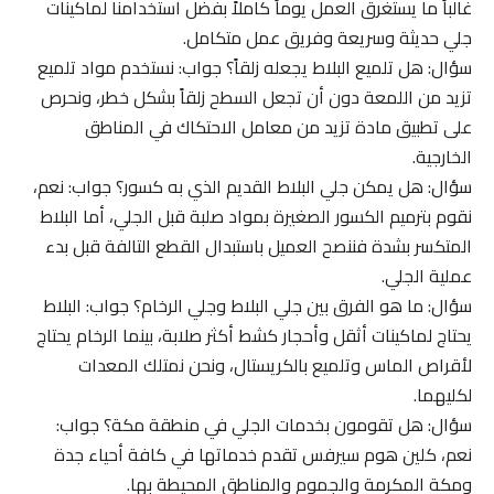
غالباً ما يستغرق العمل يوماً كاملاً بفضل استخدامنا لماكينات
جلي حديثة وسريعة وفريق عمل متكامل.
سؤال: هل تلميع البلاط يجعله زلقاً؟ جواب: نستخدم مواد تلميع
تزيد من اللمعة دون أن تجعل السطح زلقاً بشكل خطر، ونحرص
على تطبيق مادة تزيد من معامل الاحتكاك في المناطق
الخارجية.
سؤال: هل يمكن جلي البلاط القديم الذي به كسور؟ جواب: نعم،
نقوم بترميم الكسور الصغيرة بمواد صلبة قبل الجلي، أما البلاط
المتكسر بشدة فننصح العميل باستبدال القطع التالفة قبل بدء
عملية الجلي.
سؤال: ما هو الفرق بين جلي البلاط وجلي الرخام؟ جواب: البلاط
يحتاج لماكينات أثقل وأحجار كشط أكثر صلابة، بينما الرخام يحتاج
لأقراص الماس وتلميع بالكريستال، ونحن نمتلك المعدات
لكليهما.
سؤال: هل تقومون بخدمات الجلي في منطقة مكة؟ جواب:
نعم، كلين هوم سيرفس تقدم خدماتها في كافة أحياء جدة
ومكة المكرمة والجموم والمناطق المحيطة بها.