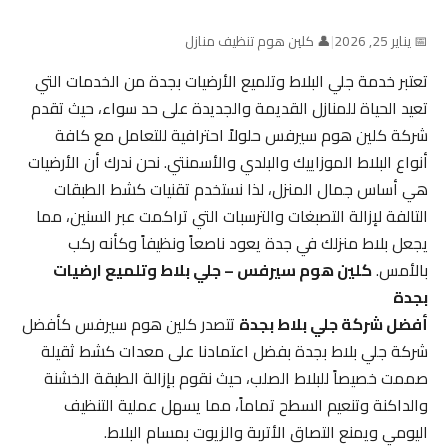
📅 يناير 25, 2026
|
👤 كلين هوم تنظيف منازل
تعتبر خدمة جلي البلاط وتلميع الأرضيات بجدة من الخدمات التي
تعيد الحياة للمنازل القديمة والجديدة على حد سواء، حيث تقدم
شركة كلين هوم سيرفس حلولاً احترافية للتعامل مع كافة
أنواع البلاط الموزاييك والبلدي والأسمنتي. نحن ندرك أن الأرضيات
هي أساس جمال المنزل، لذا نستخدم تقنيات كشط الطبقات
التالفة لإزالة التصبغات والترسبات التي تراكمت عبر السنين، مما
يجعل بلاط منزلك في جدة يعود ناصعاً ونظيفاً وكأنه ركب
بالأمس.
كلين هوم سيرفس – جلي بلاط وتلميع ارضيات
بجدة
أفضل شركة جلي بلاط بجدة
تتصدر كلين هوم سيرفس كأفضل
شركة جلي بلاط بجدة بفضل اعتمادنا على معدات كشط ثقيلة
صممت خصيصاً للبلاط الصلب، حيث نقوم بإزالة الطبقة الخشنة
والداكنة وتنعيم السطح تماماً، مما يسهل عملية التنظيف
اليومي ويمنع التصاق الأتربة والزيوت بمسام البلاط.