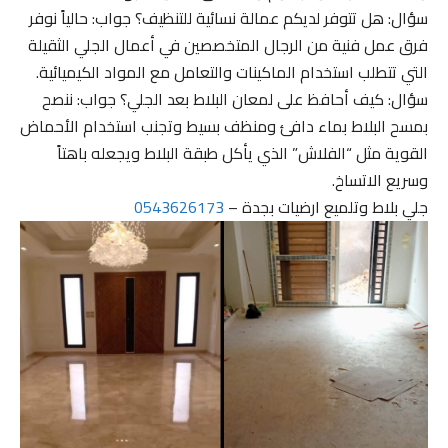
سؤال: هل تتوفر لديكم عمالة نسائية للتنظيف؟ جواب: حالياً نوفر
فرق عمل فنية من الرجال المتخصصين في أعمال الجلي الثقيلة
التي تتطلب استخدام الماكينات والتعامل مع المواد الكيميائية.
سؤال: كيف أحافظ على لمعان البلاط بعد الجلي؟ جواب: ننصح
بمسح البلاط بماء دافئ ومنظف بسيط وتجنب استخدام الأحماض
القوية مثل “الفلاش” الذي يأكل طبقة البلاط ويجعله باهتاً
وسريع الاتساخ.
جلي بلاط وتلميع ارضيات بجدة –
0543626173