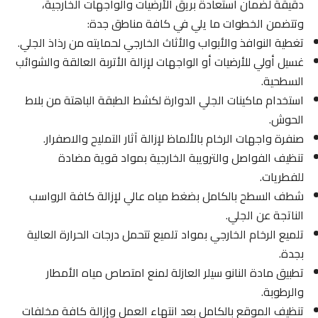
دقيقة لضمان استعادة بريق الأرضيات والواجهات الخارجية،
وتتضمن الخطوات ما يلي في كافة مناطق جدة:
تغطية النوافذ والأبواب والأثاث الخارجي لحمايته من رذاذ الجلي.
غسيل أولي للأرضيات أو الواجهات لإزالة الأتربة العالقة والشوائب
السطحية.
استخدام ماكينات الجلي الدوارة لكشط الطبقة الباهتة من بلاط
الحوش.
صنفرة واجهات الرخام بالألماظ لإزالة آثار التمليح والاصفرار.
تنظيف الفواصل والترويبة الخارجية بمواد قوية مضادة
للفطريات.
شطف السطح بالكامل بضغط مياه عالي لإزالة كافة الرواسب
الناتجة عن الجلي.
تلميع الرخام الخارجي بمواد تلميع تتحمل درجات الحرارة العالية
بجدة.
تطبيق مادة النانو سيلر العازلة لمنع امتصاص مياه الأمطار
والرطوبة.
تنظيف الموقع بالكامل بعد انتهاء العمل وإزالة كافة مخلفات