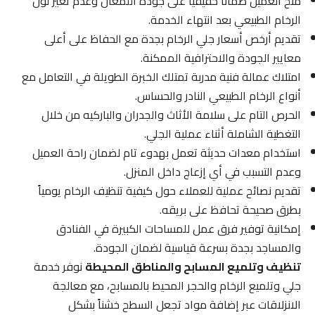
منح العميل ضماناً حقيقياً على جودة اللمعان وعدم تغير لون
الرخام الطبيعي بعد انتهاء الخدمة.
تقديم أرخص أسعار جلي الرخام بجدة مع الحفاظ على أعلى
معايير الجودة والاحترافية الممكنة.
امتلاك عمالة فنية مدربة تمتلك الخبرة الطويلة في التعامل مع
أنواع الرخام الطبيعي النادر والحساس.
الحرص التام على سلامة الأثاث والجدران والباركيه من خلال
التغطية الشاملة أثناء عملية الجلي.
استخدام معدات حديثة تعمل بهدوء تام لضمان راحة العميل
وعدم التسبب في أي إزعاج داخل المنزل.
تقديم نصائح عملية للعملاء حول كيفية تنظيف الرخام يومياً
بطرق صحيحة تحافظ على بريقه.
إمكانية توفير فرق عمل للمساحات الكبيرة في الفنادق
والمساجد بجدة بسرعة قياسية لضمان الجودة.
تنظيف وتلميع المسابح والمناطق المحيطة
نوفر خدمة
جلي وتلميع الرخام والحجر المحيط بالمسابح، مع معالجة
الانزلاقات عبر إضافة مواد تجعل السطح خشناً بشكل