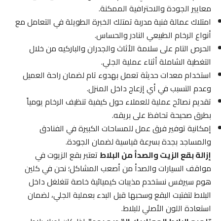
معايير الجودة والاحترافية الممكنة.
امتلاك عمالة فنية مدربة تمتلك الخبرة الطويلة في التعامل مع
أنواع الرخام الطبيعي النادر والحساس.
الحرص التام على سلامة الأثاث والجدران والباركيه من خلال
التغطية الشاملة أثناء عملية الجلي.
استخدام معدات حديثة تعمل بهدوء تام لضمان راحة العميل
وعدم التسبب في أي إزعاج داخل المنزل.
تقديم نصائح عملية للعملاء حول كيفية تنظيف الرخام يومياً
بطرق صحيحة تحافظ على بريقه.
إمكانية توفير فرق عمل للمساحات الكبيرة في الفنادق
والمساجد بجدة بسرعة قياسية لضمان الجودة.
إزالة بقع الزيت والصدأ من البلاط
تعتبر بقع الزيوت في
مواقف السيارات والصدأ من أصعب المشاكل؛ نحن في كلين
هوم سيرفس نستخدم مذيبات كيميائية خاصة تتغلغل داخل
البلاط لتفتيت البقع وسحبها قبل البدء بعملية الجلي، لضمان
استعادة اللون الأصلي للبلاط.