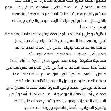
تلميع البلاط الموزاييك القديم بجدة
إذا كان لديك بلاط
موزاييك قديم في منزلك، فلا داعي لاستبداله؛ نحن في كلين هوم
سيرفس نقوم بعملية “إحياء” للبلاط عبر جليه بعمق وتلميعه
بالكريستال، مما يوفير عليك تكاليف الهدم والتركيب ويمنحك
أرضية فخمة جداً.
تنظيف وجلي بلاط المساجد بجدة
نوفر عروضاً خاصة ومخفضة
لجلي وتلميع بلاط المساجد في كافة أحياء جدة، حيث يعمل
فريقنا بسرعة فائقة لإنهاء العمل بين أوقات الصلوات، مع
ضمان أعلى مستويات التعقيم والنظافة لبيوت الله.
معالجة خشونة البلاط بعد الجلي
بعض الشركات تترك البلاط
خشناً مما يسبب اتساخه سريعاً؛ في كلين هوم سيرفس نركز على
مراحل “التنعيم الماسي” التي تغلق مسام البلاط تماماً، مما
يجعله ناعماً كالرخام وسهل المسح والتنظيف بالماء فقط.
خدماتنا في حي الصفا وحي المروة
نقدم خدماتنا لسكان شرق
جدة في أحياء الصفا، المروة، والسامر، حيث نمتلك أسطولاً من
السيارات المجهزة للوصول إليكم وتقديم خدمات جلي البلاط
وتلميع السيراميك بأسعار تنافسية وجودة لا تضاهى.