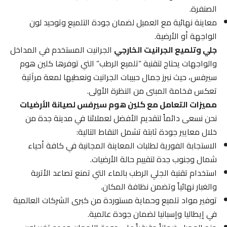
الصنفرة.
معاينة نهائية مع العميل لضمان جودة التلميع وتوحيد لون
الواجهة أو الأرضية.
جلي وتلميع الجرانيت الخارجي
الجرانيت المستخدم في المداخل
والواجهات يحتاج لتقنية “تلميع الرطب” التي توفرها كلين هوم
سيرفس، حيث نبرز جمال حبيبات الجرانيت ونعطيها لمعة مرآتية
تعكس فخامة المبنى من النظرة الأولى.
مميزات التعامل مع كلين هوم سيرفس لصيانة الأرضيات
نحن نسعى دائماً لتقديم الأفضل لعملائنا في مدينة جدة من
خلال معايير جودة ثابتة تشمل النقاط التالية:
الاستجابة الفورية لطلبات المعاينة المجانية في كافة أحياء
شمال وجنوب جدة لتقييم حالة الأرضيات.
استخدام تقنية الجلي الرطب بالماء التي تمنع تصاعد الأتربة
والغبار نهائياً وتضمن نظافة المكان.
توفير مواد تلميع وحماية مستوردة من كبرى الشركات العالمية
في إيطاليا وإسبانيا لضمان جودة عالمية.