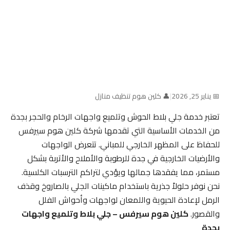
📅 يناير 25, 2026
|
👤 كلين هوم تنظيف منازل
تعتبر خدمة جلي بلاط الحوش وتلميع واجهات الرخام والحجر بجدة
من الخدمات الأساسية التي تقدمها شركة كلين هوم سيرفس
للحفاظ على المظهر الخارجي للمباني. تتعرض الواجهات
والأرضيات الخارجية في جدة للرطوبة والأملاح والأتربة بشكل
مستمر، مما يفقدها جمالها ويؤدي لتراكم الترسبات الكلسية.
نحن نوفر حلولاً جذرية باستخدام ماكينات الجلي بالصاروخ وقذف
الرمل لإعادة الحيوية واللمعان لواجهات وأحواش الفلل
والقصور.
كلين هوم سيرفس – جلي بلاط وتلميع واجهات
بجدة