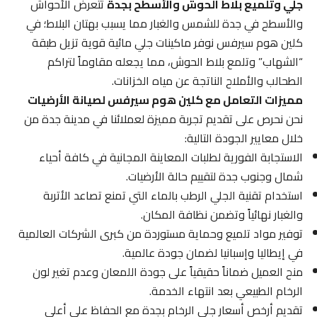
جلي وتلميع بلاط الحوش والأسطح بجدة
تتعرض الأحواش
والأسطح في جدة للشمس والغبار مما يسبب بهتان البلاط؛ في
كلين هوم سيرفس نوفر ماكينات جلي مائية قوية تزيل طبقة
“الشهاب” وتلمع بلاط الحوش، مما يجعله مقاوماً لتراكم
الطحالب والأملاح الناتجة عن مياه الخزانات.
مميزات التعامل مع كلين هوم سيرفس لصيانة الأرضيات
نحن نحرص على تقديم تجربة مميزة لعملائنا في مدينة جدة من
خلال معايير الجودة التالية:
الاستجابة الفورية لطلبات المعاينة المجانية في كافة أحياء
شمال وجنوب جدة لتقييم حالة الأرضيات.
استخدام تقنية الجلي الرطب بالماء التي تمنع تصاعد الأتربة
والغبار نهائياً وتضمن نظافة المكان.
توفير مواد تلميع وحماية مستوردة من كبرى الشركات العالمية
في إيطاليا وإسبانيا لضمان جودة عالمية.
منح العميل ضماناً حقيقياً على جودة اللمعان وعدم تغير لون
الرخام الطبيعي بعد انتهاء الخدمة.
تقديم أرخص أسعار جلي الرخام بجدة مع الحفاظ على أعلى