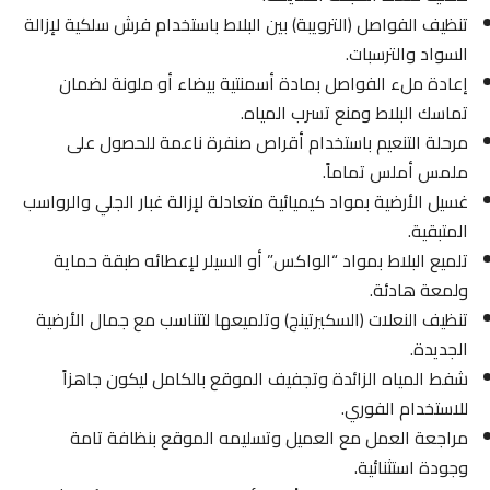
تنظيف الفواصل (الترويبة) بين البلاط باستخدام فرش سلكية لإزالة
السواد والترسبات.
إعادة ملء الفواصل بمادة أسمنتية بيضاء أو ملونة لضمان
تماسك البلاط ومنع تسرب المياه.
مرحلة التنعيم باستخدام أقراص صنفرة ناعمة للحصول على
ملمس أملس تماماً.
غسيل الأرضية بمواد كيميائية متعادلة لإزالة غبار الجلي والرواسب
المتبقية.
تلميع البلاط بمواد “الواكس” أو السيلر لإعطائه طبقة حماية
ولمعة هادئة.
تنظيف النعلات (السكيرتينج) وتلميعها لتتناسب مع جمال الأرضية
الجديدة.
شفط المياه الزائدة وتجفيف الموقع بالكامل ليكون جاهزاً
للاستخدام الفوري.
مراجعة العمل مع العميل وتسليمه الموقع بنظافة تامة
وجودة استثنائية.