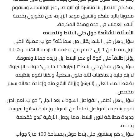
يمكنكم الاتصال بنا مباشرة أو التواصل عبر الواتساب، وسيقوم
مندوبنا بالرد عليكم وتنسيق موعد الزيارة، نحن فخورون بخدمة
آلاف العملاء في جدة ومكة المكرمة.
الأسئلة الشائعة حول جلي البلاط وتلميعه
سؤال: هل جلي البلاط يقلل من سماكته؟ جواب: عملية الجلي
تزيل فقط من 1 إلى 2 ملم من الطبقة الخارجية الباهتة، وهذا لا
يؤثر إطلاقاً على قوة أو عمر البلاط، بل يزيده جمالاً ونعومة.
سؤال: هل يمكن جلي بلاط “الإنترلوك” الخارجي؟ جواب: الإنترلوك
لا يتم جليه بالماكينات لأنه ملون سطحياً، ولكننا نقوم بتنظيفه
بضغط الماء العالي (البرشر) وإزالة البقع منه وإعادة دهانه بسيلر
مخصص.
سؤال: هل تختفي الفواصل السوداء بعد الجلي؟ جواب: نعم، نحن
نقوم بتنظيف الفواصل تماماً من السواد وإعادة تعبئتها بترويبة
جديدة مطابقة للون البلاط، مما يجعل الأرضية تبدو كقطعة
واحدة.
سؤال: كم يستغرق جلي بلاط حوش بمساحة 100 متر؟ جواب: