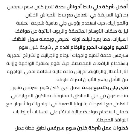
أفضل شركة جلي بلاط أحواش بجدة
تتميز كلين هوم سيرفس
بخبرتها العريضة في التعامل مع بلاط الأحواش الخشن
والموزاييك، حيث نستخدم رؤوس جلي ماسية شديدة الصلابة
لإزالة طبقات الأوساخ الملتصقة والزيوت الناتجة عن مواقف
السيارات، مما يعيد للبلاط لونه الطبيعي ويجعله سهل التنظيف.
تلميع واجهات الحجر والرخام
نقدم في شركة كلين هوم
سيرفس خدمة تلميع واجهات الرخام والجرانيت والشرائح الحجرية
باستخدام الرافعات المخصصة، حيث نقوم بصنفرة الواجهة وإزالة
آثار الأمطار والرطوبة، ثم رش مادة عازلة شفافة تحمي الواجهة
من التأكل وتغير الألوان لفترات طويلة.
فني جلي وتلميع بجدة
يعمل لدى كلين هوم سيرفس فنيون
متخصصون في جلي المناطق المفتوحة، يمتلكون المهارة في
التعامل مع التعرجات والزوايا الصعبة في الواجهات والأسوار، مع
ضمان استخدام مواد كيميائية لا تؤثر على الدهانات أو إطارات
النوافذ المحيطة.
خطوات عمل شركة كلين هوم سيرفس
نطبق خطة عمل