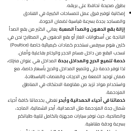
بطرق صحيحة تحافظ على بريقه.
إمكانية توفير فرق عمل للمساحات الكبيرة في الفنادق
والمساجد بجدة بسرعة قياسية لضمان الجودة.
إزالة بقع الدهون والصدأ الصعبة
يعاني الكثير من بقع الصدأ
الناتجة عن أسطوانات الغاز أو بقع الدهون في المطابخ؛ نحن في
كلين هوم سيرفس نستخدم كمادات كيميائية خاصة (Poultice)
تسحب البقع من داخل مسام الحجر والرخام بفاعلية وأمان.
خدمة تلميع الدرج والمداخل بجدة
المداخل هي عنوان منزلك،
لذا نوفر خدمة جلي وتلميع المداخل والدرج بأسعار خاصة، مع
ضمان توحيد اللمعة بين الدرجات والمنصات (الباسطات)،
واستخدام مواد تزيد من مقاومة الاحتكاك في المناطق
المزدحمة.
خدماتنا في أحياء الحمدانية وأبحر
نغطي بخدماتنا كافة أحياء
شمال جدة المزدحمة مثل الحمدانية، أبحر الشمالية، الماجد،
والصالحية، حيث نوفر سيارات مجهزة بالكامل لتلبية طلباتكم
بسرعة ودقة متناهية.