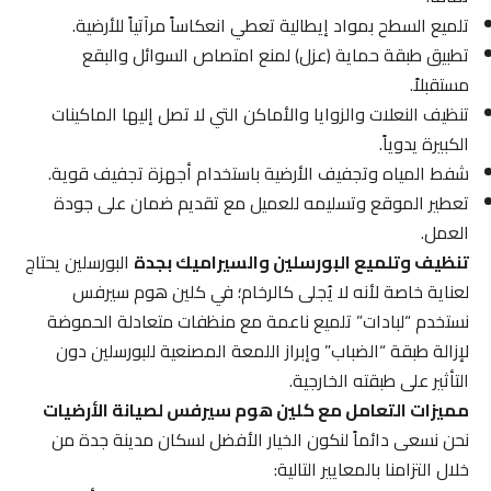
تلميع السطح بمواد إيطالية تعطي انعكاساً مرآتياً للأرضية.
تطبيق طبقة حماية (عزل) لمنع امتصاص السوائل والبقع
مستقبلاً.
تنظيف النعلات والزوايا والأماكن التي لا تصل إليها الماكينات
الكبيرة يدوياً.
شفط المياه وتجفيف الأرضية باستخدام أجهزة تجفيف قوية.
تعطير الموقع وتسليمه للعميل مع تقديم ضمان على جودة
العمل.
تنظيف وتلميع البورسلين والسيراميك بجدة
البورسلين يحتاج
لعناية خاصة لأنه لا يُجلى كالرخام؛ في كلين هوم سيرفس
نستخدم “لبادات” تلميع ناعمة مع منظفات متعادلة الحموضة
لإزالة طبقة “الضباب” وإبراز اللمعة المصنعية للبورسلين دون
التأثير على طبقته الخارجية.
مميزات التعامل مع كلين هوم سيرفس لصيانة الأرضيات
نحن نسعى دائماً لنكون الخيار الأفضل لسكان مدينة جدة من
خلال التزامنا بالمعايير التالية: