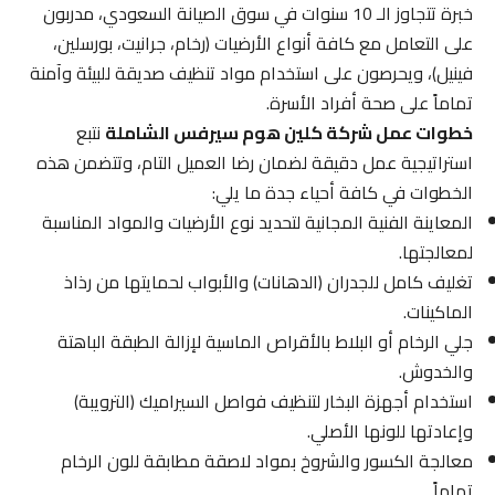
خبرة تتجاوز الـ 10 سنوات في سوق الصيانة السعودي، مدربون
على التعامل مع كافة أنواع الأرضيات (رخام، جرانيت، بورسلين،
فينيل)، ويحرصون على استخدام مواد تنظيف صديقة للبيئة وآمنة
تماماً على صحة أفراد الأسرة.
خطوات عمل شركة كلين هوم سيرفس الشاملة
نتبع
استراتيجية عمل دقيقة لضمان رضا العميل التام، وتتضمن هذه
الخطوات في كافة أحياء جدة ما يلي:
المعاينة الفنية المجانية لتحديد نوع الأرضيات والمواد المناسبة
لمعالجتها.
تغليف كامل للجدران (الدهانات) والأبواب لحمايتها من رذاذ
الماكينات.
جلي الرخام أو البلاط بالأقراص الماسية لإزالة الطبقة الباهتة
والخدوش.
استخدام أجهزة البخار لتنظيف فواصل السيراميك (الترويبة)
وإعادتها للونها الأصلي.
معالجة الكسور والشروخ بمواد لاصقة مطابقة للون الرخام
تماماً.