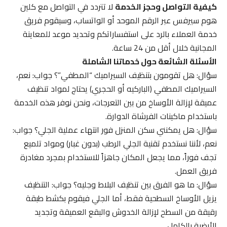
كيفية التواصل وحجز الخدمة
لا تتردد في التواصل مع كلين
هوم سيرفس عبر الرقم الموحد أو الواتساب، وسيقوم فريق
خدمة العملاء بالرد على استفساراتكم وتحديد موعد للمعاينة
المجانية خلال أقل من 24 ساعة.
الأسئلة الشائعة حول خدماتنا الشاملة
سؤال: هل تقومون بتنظيف السيراميك “المطفي”؟ جواب: نعم،
السيراميك المطفي (الباركيه أو الحجري) يحتاج لمواد تنظيف
عميقة لإزالة الأوساخ من بين التعرجات، ونحن نوفر هذه الخدمة
باستخدام ماكينات الفرشاة الدوارة.
سؤال: هل يمكنني سكن المنزل فور انتهاء عملية الجلي؟ جواب:
نعم، لأننا نستخدم تقنية الجلي الرطب (بدون غبار) ومواد تلميع
تجف فوراً، مما يجعل المكان جاهزاً للاستخدام بمجرد مغادرة
فريق العمل.
سؤال: ما هو الفرق بين تنظيف البلاط وجليه؟ جواب: التنظيف
يزيل الأوساخ السطحية فقط، أما الجلي فيقوم بكشط طبقة
رقيقة من السطح لإزالة الخدوش والبقع العميقة وتجديد
الأرضية بالكامل.