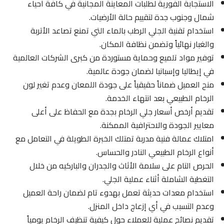
الاستجابة الفورية لطلبات المعاينة المجانية في كافة أحياء
شمال وجنوب جدة لتقييم حالة الأرضيات.
استخدام تقنية الجلي الرطب بالماء التي تمنع تصاعد الأتربة
والغبار نهائياً وتضمن نظافة المكان.
توفير مواد تلميع وحماية مستوردة من كبرى الشركات العالمية
في إيطاليا وإسبانيا لضمان جودة عالمية.
منح العميل ضماناً حقيقياً على جودة اللمعان وعدم تغير لون
الرخام الطبيعي بعد انتهاء الخدمة.
تقديم أرخص أسعار جلي الرخام بجدة مع الحفاظ على أعلى
معايير الجودة والاحترافية الممكنة.
امتلاك عمالة فنية مدربة تمتلك الخبرة الطويلة في التعامل مع
أنواع الرخام الطبيعي النادر والحساس.
الحرص التام على سلامة الأثاث والجدران والباركيه من خلال
التغطية الشاملة أثناء عملية الجلي.
استخدام معدات حديثة تعمل بهدوء تام لضمان راحة العميل
وعدم التسبب في أي إزعاج داخل المنزل.
تقديم نصائح عملية للعملاء حول كيفية تنظيف الرخام يومياً