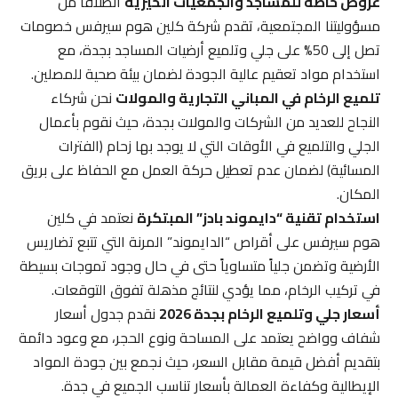
عروض خاصة للمساجد والجمعيات الخيرية
انطلاقاً من
مسؤوليتنا المجتمعية، تقدم شركة كلين هوم سيرفس خصومات
تصل إلى 50% على جلي وتلميع أرضيات المساجد بجدة، مع
استخدام مواد تعقيم عالية الجودة لضمان بيئة صحية للمصلين.
تلميع الرخام في المباني التجارية والمولات
نحن شركاء
النجاح للعديد من الشركات والمولات بجدة، حيث نقوم بأعمال
الجلي والتلميع في الأوقات التي لا يوجد بها زحام (الفترات
المسائية) لضمان عدم تعطيل حركة العمل مع الحفاظ على بريق
المكان.
استخدام تقنية “دايموند بادز” المبتكرة
نعتمد في كلين
هوم سيرفس على أقراص “الدايموند” المرنة التي تتبع تضاريس
الأرضية وتضمن جلياً متساوياً حتى في حال وجود تموجات بسيطة
في تركيب الرخام، مما يؤدي لنتائج مذهلة تفوق التوقعات.
أسعار جلي وتلميع الرخام بجدة 2026
نقدم جدول أسعار
شفاف وواضح يعتمد على المساحة ونوع الحجر، مع وعود دائمة
بتقديم أفضل قيمة مقابل السعر، حيث نجمع بين جودة المواد
الإيطالية وكفاءة العمالة بأسعار تناسب الجميع في جدة.