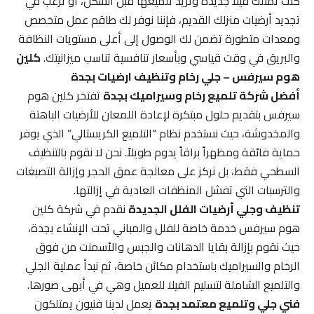
كنت تمتلك فيلا جديدة وتريد تلميعها قبل السكن، أو ترغب في
تجديد أرضيات منزلك القديم، فإننا نوفر لك طاقم عمل متخصص
ومعدات متطورة تضمن لك الوصول إلى أعلى مستويات النظافة
والبريق في وقت قياسي وبأسعار تنافسية تناسب ميزانيتك.
كلين
هوم سيرفس – جلي رخام وتنظيف ارضيات بجدة
أفضل شركة تلميع رخام وسيراميك بجدة
تفتخر كلين هوم
سيرفس بتقديم حلول مبتكرة لإعادة اللمعان للأرضيات الباهتة
والمخدوشة، حيث نستخدم نظام “التلميع الكريستالي” الذي يوفر
حماية فائقة ومظهراً براقاً يدوم طويلاً. نحن لا نقوم بالتنظيف
السطحي فقط، بل نركز على معالجة عمق الحجر وإزالة التصبغات
والترسبات التي تفشل المنظفات العادية في إزالتها.
تنظيف وجلي أرضيات الفلل الجديدة
نقدم في شركة كلين
هوم سيرفس خدمة خاصة للفلل والمباني تحت الإنشاء بجدة،
حيث نقوم بإزالة بقايا الدهانات والجبس والأسمنت من فوق
الرخام والسيراميك باستخدام مكائن خاصة، ثم نبدأ عملية الجلي
والتلميع الشاملة لتسليم الفيلا للعميل وهي في أبهى صورها.
فني جلي وتلميع معتمد بجدة
يعمل لدينا فنيون يمتلكون