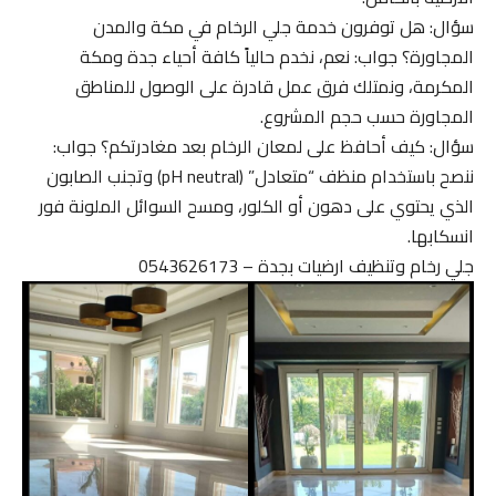
سؤال: هل توفرون خدمة جلي الرخام في مكة والمدن
المجاورة؟ جواب: نعم، نخدم حالياً كافة أحياء جدة ومكة
المكرمة، ونمتلك فرق عمل قادرة على الوصول للمناطق
المجاورة حسب حجم المشروع.
سؤال: كيف أحافظ على لمعان الرخام بعد مغادرتكم؟ جواب:
ننصح باستخدام منظف “متعادل” (pH neutral) وتجنب الصابون
الذي يحتوي على دهون أو الكلور، ومسح السوائل الملونة فور
انسكابها.
جلي رخام وتنظيف ارضيات بجدة – 0543626173