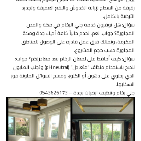
رقيقة من السطح لإزالة الخدوش والبقع العميقة وتجديد
الأرضية بالكامل.
سؤال: هل توفرون خدمة جلي الرخام في مكة والمدن
المجاورة؟ جواب: نعم، نخدم حالياً كافة أحياء جدة ومكة
المكرمة، ونمتلك فرق عمل قادرة على الوصول للمناطق
المجاورة حسب حجم المشروع.
سؤال: كيف أحافظ على لمعان الرخام بعد مغادرتكم؟ جواب:
ننصح باستخدام منظف “متعادل” (pH neutral) وتجنب الصابون
الذي يحتوي على دهون أو الكلور، ومسح السوائل الملونة فور
انسكابها.
جلي رخام وتنظيف ارضيات بجدة – 0543626173