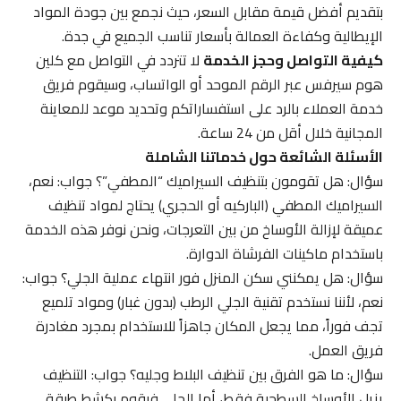
بتقديم أفضل قيمة مقابل السعر، حيث نجمع بين جودة المواد
الإيطالية وكفاءة العمالة بأسعار تناسب الجميع في جدة.
كيفية التواصل وحجز الخدمة
لا تتردد في التواصل مع كلين
هوم سيرفس عبر الرقم الموحد أو الواتساب، وسيقوم فريق
خدمة العملاء بالرد على استفساراتكم وتحديد موعد للمعاينة
المجانية خلال أقل من 24 ساعة.
الأسئلة الشائعة حول خدماتنا الشاملة
سؤال: هل تقومون بتنظيف السيراميك “المطفي”؟ جواب: نعم،
السيراميك المطفي (الباركيه أو الحجري) يحتاج لمواد تنظيف
عميقة لإزالة الأوساخ من بين التعرجات، ونحن نوفر هذه الخدمة
باستخدام ماكينات الفرشاة الدوارة.
سؤال: هل يمكنني سكن المنزل فور انتهاء عملية الجلي؟ جواب:
نعم، لأننا نستخدم تقنية الجلي الرطب (بدون غبار) ومواد تلميع
تجف فوراً، مما يجعل المكان جاهزاً للاستخدام بمجرد مغادرة
فريق العمل.
سؤال: ما هو الفرق بين تنظيف البلاط وجليه؟ جواب: التنظيف
يزيل الأوساخ السطحية فقط، أما الجلي فيقوم بكشط طبقة