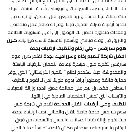
باقة متكاملة من الخدمات التي تشمل تلميع الرخام الطبيعي،
جلي البلاط، وتنظيف السيراميك والبورسلين بأحدث التقنيات. سواء
كنت تمتلك فيلا جديدة وتريد تلميعها قبل السكن، أو ترغب في
تجديد أرضيات منزلك القديم، فإننا نوفر لك طاقم عمل متخصص
ومعدات متطورة تضمن لك الوصول إلى أعلى مستويات النظافة
والبريق في وقت قياسي وبأسعار تنافسية تناسب ميزانيتك.
كلين
هوم سيرفس – جلي رخام وتنظيف ارضيات بجدة
أفضل شركة تلميع رخام وسيراميك بجدة
تفتخر كلين هوم
سيرفس بتقديم حلول مبتكرة لإعادة اللمعان للأرضيات الباهتة
والمخدوشة، حيث نستخدم نظام “التلميع الكريستالي” الذي يوفر
حماية فائقة ومظهراً براقاً يدوم طويلاً. نحن لا نقوم بالتنظيف
السطحي فقط، بل نركز على معالجة عمق الحجر وإزالة التصبغات
والترسبات التي تفشل المنظفات العادية في إزالتها.
تنظيف وجلي أرضيات الفلل الجديدة
نقدم في شركة كلين
هوم سيرفس خدمة خاصة للفلل والمباني تحت الإنشاء بجدة،
حيث نقوم بإزالة بقايا الدهانات والجبس والأسمنت من فوق
الرخام والسيراميك باستخدام مكائن خاصة، ثم نبدأ عملية الجلي