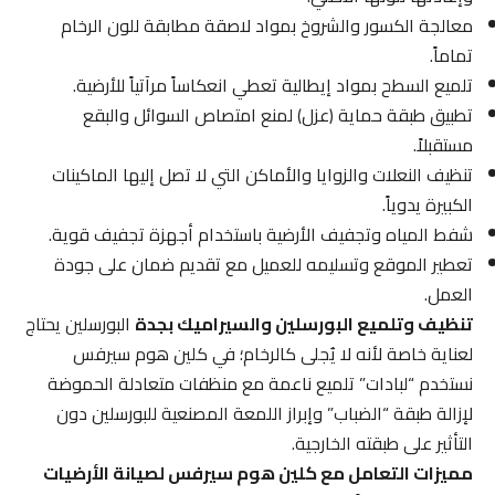
معالجة الكسور والشروخ بمواد لاصقة مطابقة للون الرخام
تماماً.
تلميع السطح بمواد إيطالية تعطي انعكاساً مرآتياً للأرضية.
تطبيق طبقة حماية (عزل) لمنع امتصاص السوائل والبقع
مستقبلاً.
تنظيف النعلات والزوايا والأماكن التي لا تصل إليها الماكينات
الكبيرة يدوياً.
شفط المياه وتجفيف الأرضية باستخدام أجهزة تجفيف قوية.
تعطير الموقع وتسليمه للعميل مع تقديم ضمان على جودة
العمل.
تنظيف وتلميع البورسلين والسيراميك بجدة
البورسلين يحتاج
لعناية خاصة لأنه لا يُجلى كالرخام؛ في كلين هوم سيرفس
نستخدم “لبادات” تلميع ناعمة مع منظفات متعادلة الحموضة
لإزالة طبقة “الضباب” وإبراز اللمعة المصنعية للبورسلين دون
التأثير على طبقته الخارجية.
مميزات التعامل مع كلين هوم سيرفس لصيانة الأرضيات