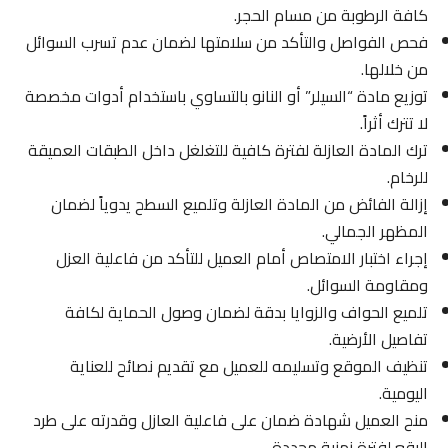
كافة الرطوبة من مسام الحجر.
فحص الفواصل والتأكد من سلامتها لضمان عدم تسرب السوائل
من خلالها.
توزيع مادة “السيلر” أو النانو بالتساوي باستخدام أدوات مخصصة
لا تترك أثراً.
ترك المادة العازلة لفترة كافية للتغلغل داخل الطبقات العميقة
للرخام.
إزالة الفائض من المادة العازلة وتلميع السطح يدوياً لضمان
المظهر الجمالي.
إجراء اختبار الامتصاص أمام العميل للتأكد من فاعلية العزل
ومقاومة السوائل.
تلميع الحواف والزوايا بدقة لضمان وصول الحماية لكافة
تفاصيل الأرضية.
تنظيف الموقع وتسليمه للعميل مع تقديم نصائح للعناية
اليومية.
منح العميل شهادة ضمان على فاعلية العازل وقدرته على طرد
البقع لفترة زمنية محددة.