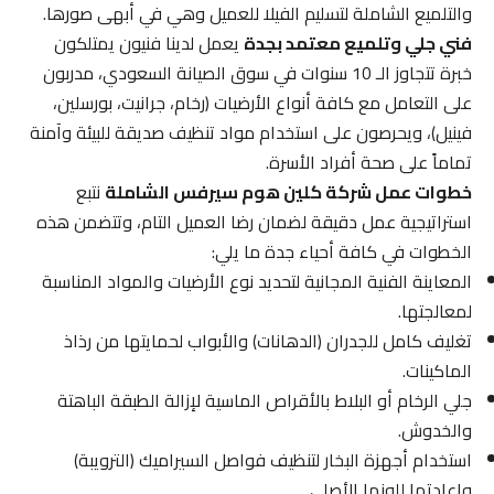
والتلميع الشاملة لتسليم الفيلا للعميل وهي في أبهى صورها.
فني جلي وتلميع معتمد بجدة
يعمل لدينا فنيون يمتلكون
خبرة تتجاوز الـ 10 سنوات في سوق الصيانة السعودي، مدربون
على التعامل مع كافة أنواع الأرضيات (رخام، جرانيت، بورسلين،
فينيل)، ويحرصون على استخدام مواد تنظيف صديقة للبيئة وآمنة
تماماً على صحة أفراد الأسرة.
خطوات عمل شركة كلين هوم سيرفس الشاملة
نتبع
استراتيجية عمل دقيقة لضمان رضا العميل التام، وتتضمن هذه
الخطوات في كافة أحياء جدة ما يلي:
المعاينة الفنية المجانية لتحديد نوع الأرضيات والمواد المناسبة
لمعالجتها.
تغليف كامل للجدران (الدهانات) والأبواب لحمايتها من رذاذ
الماكينات.
جلي الرخام أو البلاط بالأقراص الماسية لإزالة الطبقة الباهتة
والخدوش.
استخدام أجهزة البخار لتنظيف فواصل السيراميك (الترويبة)
وإعادتها للونها الأصلي.