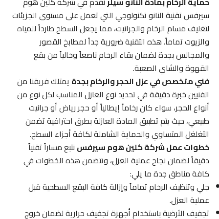
حماية الرخام بمادة النانو سيلر
نقدم في شركة كلين هوم
سيرفس تقنية النانو تكنولوجي التي تعمل على مستوى الجزيئات
لتغليف مسام الرخام والجرانيت، مما يجعل السطح طارداً للمياه
والزيوت تماماً. هذه التقنية ضرورية جداً لمطابخ القصور
والمجالس بجدة لضمان بقاء الرخام ناصعاً وخالياً من بقع
القهوة والشاي الصعبة.
فني متخصص في عزل الحجر والرخام بجدة
يمتلك فريقنا من
الفنيين خبرة دقيقة في تحديد نوع العازل المناسب لكل نوع من
أنواع الحجر، سواء كان رخاماً إيطالياً أو حجر رياض أو جرانيت
طبيعي، حيث يتم تطبيق المادة العازلة بطرق احترافية تضمن
التغلغل المتساوي والحماية الشاملة لكافة أجزاء السطح.
خطوات عمل شركة كلين هوم سيرفس
نتبع مساراً تقنياً
دقيقاً لضمان نجاح عملية العزل، وتتضمن هذه الخطوات في
كافة مناطق جدة ما يلي:
جلي وتنظيف الرخام تماماً وإزالة كافة البقع السطحية قبل
عملية العزل.
تجفيف الأرضية باستخدام أجهزة تجفيف حرارية لضمان خروج