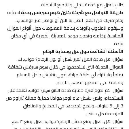
طلب العزل مع خدمة الجلي والتلميع الشاملة.
طريقة التواصل مع شركة كلين هوم سيرفس بجدة
لحماية
رخام منزلك من البقع، اتصل بنا الآن أو تواصل عبر الواتساب،
وسيقوم المندوب بتزويدك بكافة المعلومات حول أنواع العوازل
المناسبة لرخامك وتحديد موعد للمعاينة الفورية في أي مكان
بجدة.
الأسئلة الشائعة حول عزل وحماية الرخام
سؤال: هل مادة العزل تغير شكل أو لون الرخام؟ جواب: لا،
العوازل الحديثة التي نستخدمها في كلين هوم سيرفس شفافة
تماماً ولا تترك أي طبقة مرئية، فهي تتغلغل داخل المسام
وتحافظ على المظهر الطبيعي للرخام.
سؤال: كم تدوم فترة حماية مادة النانو سيلر؟ جواب: تعتمد على
الاستخدام، ولكن بشكل عام توفر موادنا حماية فعالة تتراوح من
3 إلى 5 سنوات، وننصح بتجديدها في المطابخ والمناطق
المزدحمة كل سنتين.
سؤال: هل العزل يمنع خدش الرخام؟ جواب: العزل يمنع “البقع