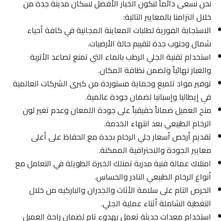
نحن نسعى دائماً لنكون الخيار الأفضل لسكان مدينة جدة من
خلال التزامنا بالمعايير التالية:
الاستجابة الفورية لطلبات المعاينة المجانية في كافة أحياء
شمال وجنوب جدة لتقييم حالة الأرضيات.
استخدام تقنية الجلي الرطب بالماء التي تمنع تصاعد الأتربة
والغبار نهائياً وتضمن نظافة المكان.
توفير مواد تلميع وحماية مستوردة من كبرى الشركات العالمية
في إيطاليا وإسبانيا لضمان جودة عالمية.
منح العميل ضماناً حقيقياً على جودة اللمعان وعدم تغير لون
الرخام الطبيعي بعد انتهاء الخدمة.
تقديم أرخص أسعار جلي الرخام بجدة مع الحفاظ على أعلى
معايير الجودة والاحترافية الممكنة.
امتلاك عمالة فنية مدربة تمتلك الخبرة الطويلة في التعامل مع
أنواع الرخام الطبيعي النادر والحساس.
الحرص التام على سلامة الأثاث والجدران والباركيه من خلال
التغطية الشاملة أثناء عملية الجلي.
استخدام معدات حديثة تعمل بهدوء تام لضمان راحة العميل