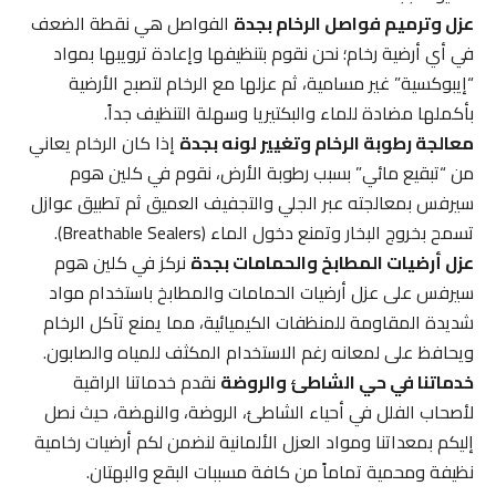
عزل وترميم فواصل الرخام بجدة
الفواصل هي نقطة الضعف
في أي أرضية رخام؛ نحن نقوم بتنظيفها وإعادة ترويبها بمواد
“إيبوكسية” غير مسامية، ثم عزلها مع الرخام لتصبح الأرضية
بأكملها مضادة للماء والبكتيريا وسهلة التنظيف جداً.
معالجة رطوبة الرخام وتغيير لونه بجدة
إذا كان الرخام يعاني
من “تبقيع مائي” بسبب رطوبة الأرض، نقوم في كلين هوم
سيرفس بمعالجته عبر الجلي والتجفيف العميق ثم تطبيق عوازل
تسمح بخروج البخار وتمنع دخول الماء (Breathable Sealers).
عزل أرضيات المطابخ والحمامات بجدة
نركز في كلين هوم
سيرفس على عزل أرضيات الحمامات والمطابخ باستخدام مواد
شديدة المقاومة للمنظفات الكيميائية، مما يمنع تآكل الرخام
ويحافظ على لمعانه رغم الاستخدام المكثف للمياه والصابون.
خدماتنا في حي الشاطئ والروضة
نقدم خدماتنا الراقية
لأصحاب الفلل في أحياء الشاطئ، الروضة، والنهضة، حيث نصل
إليكم بمعداتنا ومواد العزل الألمانية لنضمن لكم أرضيات رخامية
نظيفة ومحمية تماماً من كافة مسببات البقع والبهتان.