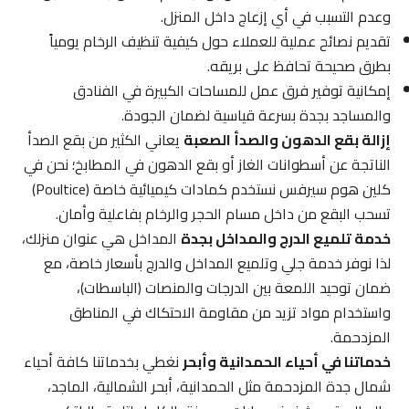
وعدم التسبب في أي إزعاج داخل المنزل.
تقديم نصائح عملية للعملاء حول كيفية تنظيف الرخام يومياً
بطرق صحيحة تحافظ على بريقه.
إمكانية توفير فرق عمل للمساحات الكبيرة في الفنادق
والمساجد بجدة بسرعة قياسية لضمان الجودة.
إزالة بقع الدهون والصدأ الصعبة
يعاني الكثير من بقع الصدأ
الناتجة عن أسطوانات الغاز أو بقع الدهون في المطابخ؛ نحن في
كلين هوم سيرفس نستخدم كمادات كيميائية خاصة (Poultice)
تسحب البقع من داخل مسام الحجر والرخام بفاعلية وأمان.
خدمة تلميع الدرج والمداخل بجدة
المداخل هي عنوان منزلك،
لذا نوفر خدمة جلي وتلميع المداخل والدرج بأسعار خاصة، مع
ضمان توحيد اللمعة بين الدرجات والمنصات (الباسطات)،
واستخدام مواد تزيد من مقاومة الاحتكاك في المناطق
المزدحمة.
خدماتنا في أحياء الحمدانية وأبحر
نغطي بخدماتنا كافة أحياء
شمال جدة المزدحمة مثل الحمدانية، أبحر الشمالية، الماجد،