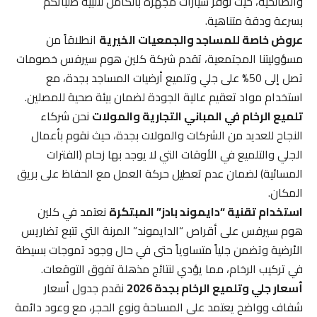
والصالحية، حيث نوفر سيارات مجهزة بالكامل لتلبية طلباتكم
بسرعة ودقة متناهية.
عروض خاصة للمساجد والجمعيات الخيرية
انطلاقاً من
مسؤوليتنا المجتمعية، تقدم شركة كلين هوم سيرفس خصومات
تصل إلى 50% على جلي وتلميع أرضيات المساجد بجدة، مع
استخدام مواد تعقيم عالية الجودة لضمان بيئة صحية للمصلين.
تلميع الرخام في المباني التجارية والمولات
نحن شركاء
النجاح للعديد من الشركات والمولات بجدة، حيث نقوم بأعمال
الجلي والتلميع في الأوقات التي لا يوجد بها زحام (الفترات
المسائية) لضمان عدم تعطيل حركة العمل مع الحفاظ على بريق
المكان.
استخدام تقنية “دايموند بادز” المبتكرة
نعتمد في كلين
هوم سيرفس على أقراص “الدايموند” المرنة التي تتبع تضاريس
الأرضية وتضمن جلياً متساوياً حتى في حال وجود تموجات بسيطة
في تركيب الرخام، مما يؤدي لنتائج مذهلة تفوق التوقعات.
أسعار جلي وتلميع الرخام بجدة 2026
نقدم جدول أسعار
شفاف وواضح يعتمد على المساحة ونوع الحجر، مع وعود دائمة