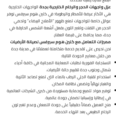
عزل واجهات الحجر والرخام الخارجية بجدة
الواجهات الخارجية
هي الأكثر عرضة للأمطار والرطوبة؛ في كلين هوم سيرفس نوفر
عوازل خاصة للواجهات تمنع ظهور “الأملاح البيضاء” وتحمي
الحجر من التفتت وتغير اللون بفعل أشعة الشمس الحارقة في
جدة، مما يحافظ على قيمة العقار.
مميزات التعامل مع كلين هوم سيرفس لصيانة الأرضيات
نحن نحرص على تقديم خدمة متكاملة لعملائنا في مدينة جدة
من خلال معايير الجودة التالية:
الاستجابة الفورية لطلبات المعاينة المجانية في كافة أحياء
شمال وجنوب جدة لتقييم حالة الأرضيات.
استخدام تقنية الجلي الرطب بالماء التي تمنع تصاعد الأتربة
والغبار نهائياً وتضمن نظافة المكان.
توفير مواد تلميع وحماية مستوردة من كبرى الشركات العالمية
في إيطاليا وإسبانيا لضمان جودة عالمية.
منح العميل ضماناً حقيقياً على جودة اللمعان وعدم تغير لون
الرخام الطبيعي بعد انتهاء الخدمة.