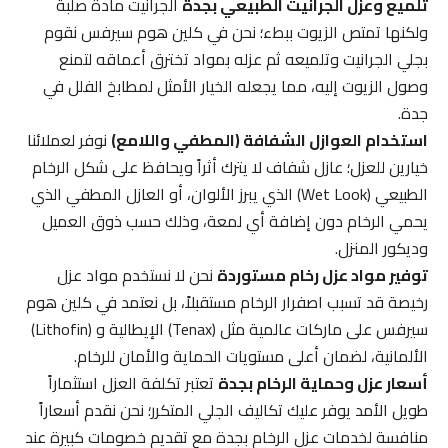
تلميع وعزل الجرانيت الطبيعي بجدة
الجرانيت مادة صلبة
ولكنها تمتص الزيوت ببطء؛ نحن في كلين هوم سيرفس نقوم
بجلي الجرانيت وتلميعه ثم عزله بمواد تخترق أعماقه لتمنع
وصول الزيوت إليه، مما يجعله الخيار الأمثل لمطابخ الفلل في
جدة.
استخدام العوازل الشفافة (المطفي واللامع)
نوفر لعملائنا
خيارين للعزل؛ عازل شفاف لا يترك أثراً ويحافظ على شكل الرخام
الطبيعي (Wet Look) الذي يبرز الألوان، أو العازل المطفي الذي
يحمي الرخام دون إضافة أي لمعة، وذلك حسب ذوق العميل
وديكور المنزل.
توفير مواد عزل رخام مستوردة
نحن لا نستخدم مواد عزل
رخيصة قد تسبب اصفرار الرخام مستقبلاً، بل نعتمد في كلين هوم
سيرفس على ماركات عالمية مثل (Tenax) الإيطالية و (Lithofin)
الألمانية، لضمان أعلى مستويات الحماية والأمان للرخام.
أسعار عزل وحماية الرخام بجدة
تعتبر تكلفة العزل استثماراً
طويل الأمد يوفر عليك تكاليف الجلي المتكرر؛ نحن نقدم أسعاراً
منافسة لخدمات عزل الرخام بجدة مع تقديم خصومات كبيرة عند