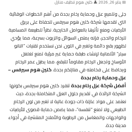
📅 يناير 26, 2026
|
👤 كلين هوم تنظيف منازل
جلى وتلميع عزل وحماية رخام بجدة من أهم الخطوات الوقائية
التي تقدمها شركة كلين هوم سيرفس للحفاظ على بريق
الأرضيات ومنع تأثرها بالعوامل الخارجية. نظراً للطبيعة المسامية
للرخام والحجر، فإنه يمتص السوائل والزيوت بسرعة، مما يؤدي
لظهور بقع دائمة وتغير في اللون. نحن نستخدم تقنيات “النانو
سيلر” الألمانية لإنشاء طبقة حماية غير مرئية تمنع تغلغل
الأوساخ وتجعل الرخام مقاوماً للتبقع، مما يطيل عمر الرخام
ويحافظ على فخامته في منازلكم بجدة.
كلين هوم سيرفس –
عزل وحماية رخام بجدة
أفضل شركة عزل رخام بجدة
تنفرد كلين هوم سيرفس بكونها
الشركة الرائدة في تقديم حلول العزل المتكاملة بجدة، حيث
نعتمد على مواد عازلة ذات جودة عالية لا تغير من لون الرخام
الطبيعي ولا تمنع “تنفسه”، مما يضمن حماية قصوى للأرضيات
والواجهات والمغاسل من الرطوبة والأملاح المنتشرة في أجواء
مدينة جدة.