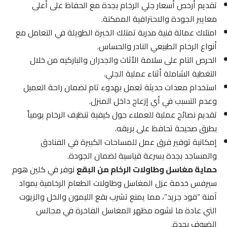
تقديم أرخص أسعار جلي الرخام بجدة مع الحفاظ على أعلى
معايير الجودة والاحترافية الممكنة.
امتلاك عمالة فنية مدربة تمتلك الخبرة الطويلة في التعامل مع
أنواع الرخام الطبيعي النادر والحساس.
الحرص التام على سلامة الأثاث والجدران والباركيه من خلال
التغطية الشاملة أثناء عملية الجلي.
استخدام معدات حديثة تعمل بهدوء تام لضمان راحة العميل
وعدم التسبب في أي إزعاج داخل المنزل.
تقديم نصائح عملية للعملاء حول كيفية تنظيف الرخام يومياً
بطرق صحيحة تحافظ على بريقه.
إمكانية توفير فرق عمل للمساحات الكبيرة في الفنادق
والمساجد بجدة بسرعة قياسية لضمان الجودة.
حماية مغاسل وطاولات الرخام من البقع
نوفر في كلين هوم
سيرفس خدمة عزل المغاسل وطاولات الطعام الرخامية بمواد
آمنة “فود جريد”، مما يمنع تشرب بقع الليمون والخل والزيوت
التي عادة ما تشوه مظهر المغاسل الفاخرة في مجالس
الضيوف بجدة.