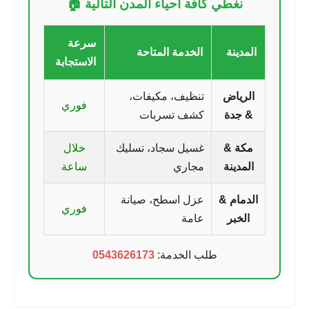
نغطي كافة أحياء المدن التالية 🏠
سرعة
المدينة
الخدمة المتاحة
الاستجابة
الرياض
تنظيف، مكيفات،
فوري
& جدة
كشف تسربات
مكة &
غسيل سجاد، تسليك
خلال
المدينة
مجاري
ساعة
الدمام &
عزل اسطح، صيانة
فوري
الخبر
عامة
طلب الخدمة:
0543626173