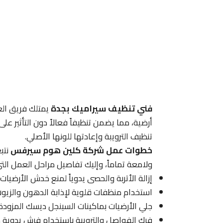
فني تنظيف سيراميك بجدة
يمتلك فريق الع
أرضية، مما يضمن تنظيفاً فعالاً دون التأثير ع
تنظيف الترويبة وإعادتها للونها الأصلي.
خطوات عمل شركة كلين هوم سيرفس
نتب
ولامعة تماماً، وإليك تفاصيل مراحل العمل الت
إزالة الأتربة والحصى يدوياً لمنع خدش الأرضيات 
استخدام منظفات قلوية لإذابة الدهون والزيوت
جلي الأرضيات بماكينات السينجل ديسك المزودة 
فرك الفواصل والترويبة باستخدام فرش يدوية دق