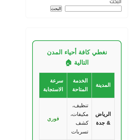
البحث
البحث
نغطي كافة أحياء المدن
التالية 🏠
الخدمة
سرعة
المدينة
المتاحة
الاستجابة
تنظيف،
الرياض
مكيفات،
فوري
& جدة
كشف
تسربات