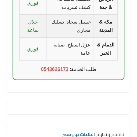
فوري
& جدة
كشف تسربات
مكة &
غسيل سجاد، تسليك
خلال
المدينة
مجاري
ساعة
الدمام &
عزل اسطح، صيانة
فوري
الخبر
عامة
طلب الخدمة:
0543626173
تصميم وتطوير
اعلانات فى مصر