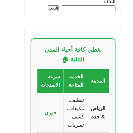
البحث
البحث
نغطي كافة أحياء المدن
التالية 🏠
الخدمة
سرعة
المدينة
المتاحة
الاستجابة
تنظيف،
الرياض
مكيفات،
فوري
& جدة
كشف
تسربات