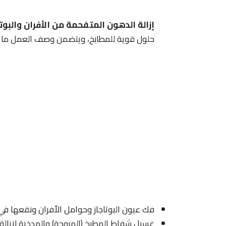
إزالة الدهون المتفحمة من الأفران والبو
حلول قوية للمطابخ، ويتضمن وصف العمل ما ي
فك عيون البوتاجاز وحوامل الأفران ونقعها في
غسيل شفاط المطبخ (المروحة) والمدخنة لإزالة ا