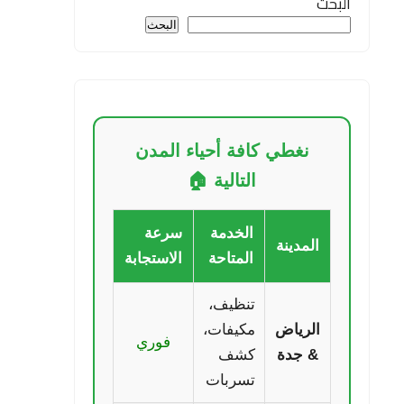
البحث
البحث
نغطي كافة أحياء المدن
التالية 🏠
الخدمة
سرعة
المدينة
المتاحة
الاستجابة
تنظيف،
الرياض
مكيفات،
فوري
& جدة
كشف
تسربات