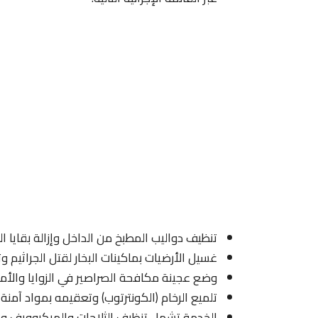
تنظيف دواليب المطبخ من الداخل وإزالة بقايا 
غسيل الأرضيات بماكينات البخار لقتل الجراثيم 
وضع عجينة مكافحة الصراصير في الزوايا والأ
تلميع الرخام (الكونترتوب) وتعقيمه بمواد آمنة 
الخدمة تشمل تنظيف الثلاجات والميكروويف وغ